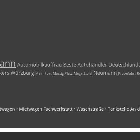
ann
Automobilkauffrau
Beste Autohändler Deutschland
ckers Würzburg
Neumann
Main Post
Massig Platz
Mega Stolz!
Probefahrt
R
gen • Mietwagen Fachwerkstatt • Waschstraße • Tankstelle An d