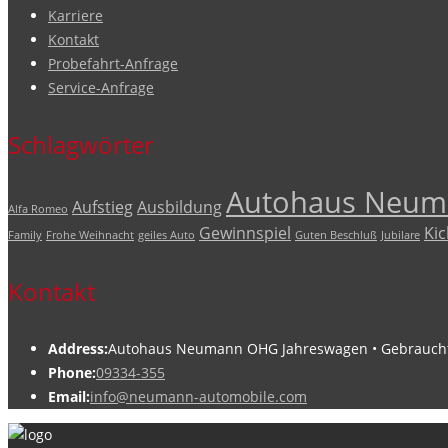
Karriere
Kontakt
Probefahrt-Anfrage
Service-Anfrage
Schlagwörter
Autohaus Neum
Aufstieg
Ausbildung
Alfa Romeo
Gewinnspiel
Ki
Family
Frohe Weihnacht
geiles Auto
Guten Beschluß
Jubilare
Kontakt
Address:
Autohaus Neumann OHG Jahreswagen • Gebrauchtwa
Phone:
09334-355
Email:
info@neumann-automobile.com