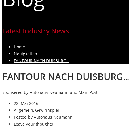
Latest Industry News
Home
Neuigkeiten
FANTOUR NACH DUISBURG…
FANTOUR NACH DUISBURG
sponsered by Autohaus Neumann und Main Post
22. Mai 2016
Allgemein
,
Gewinnspiel
Posted by
Autohaus Neumann
Leave your thoughts