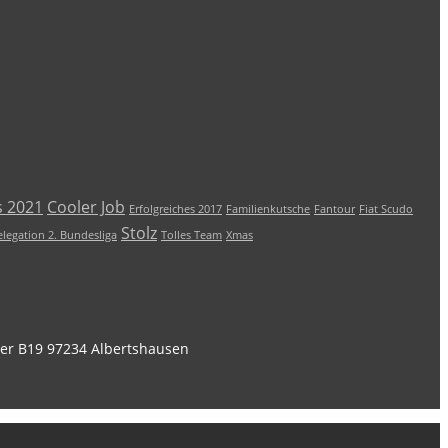
s 2021
Cooler Job
Erfolgreiches 2017
Familienkutsche
Fantour
Fiat Scudo
Stolz
elegation 2. Bundesliga
Tolles Team
Xmas
er B19 97234 Albertshausen