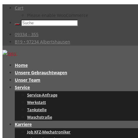
Cart
Please enable WooCommerce
09334 - 355
B19 • 97234 Albertshausen
Home
Unsere Gebrauchtwagen
Unser Team
Service
Service-Anfrage
Werkstatt
Tankstelle
Waschstraße
Karriere
Job KFZ-Mechatroniker