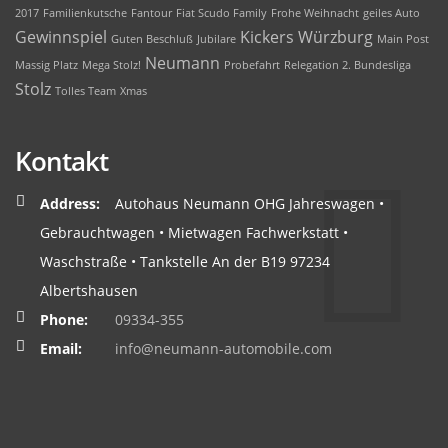
2017
Familienkutsche
Fantour
Fiat Scudo Family
Frohe Weihnacht
geiles Auto
Gewinnspiel
Kickers Würzburg
Guten Beschluß
Jubilare
Main Post
Neumann
Massig Platz
Mega Stolz!
Probefahrt
Relegation 2. Bundesliga
Stolz
Tolles Team
Xmas
Kontakt
Address:
Autohaus Neumann OHG Jahreswagen •
Gebrauchtwagen • Mietwagen Fachwerkstatt •
Waschstraße • Tankstelle An der B19 97234
Albertshausen
Phone:
09334-355
Email:
info@neumann-automobile.com