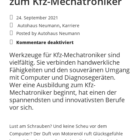
zum Kfz-Mechatroniker
24. September 2021
Autohaus Neumann
Karriere
,
Posted by
Autohaus Neumann
für
Kommentare deaktiviert
Mit
Motoröl,
Werkzeuge für Kfz-Mechatroniker sind
Computer
und
vielfältig. Sie verbinden handwerkliche
Ratsche:
Ausbildung
Fähigkeiten und den souveränen Umgang
zum
Kfz-
mit Computer und Diagnosegeräten.
Mechatroniker
Wer eine Ausbildung zum Kfz-
Mechatroniker beginnt, hat einen der
spannendsten und innovativsten Berufe
vor sich.
Lust am Schrauben? Und keine Scheu vor dem
Computer? Der Duft von Motorenöl ruft Glücksgefühle