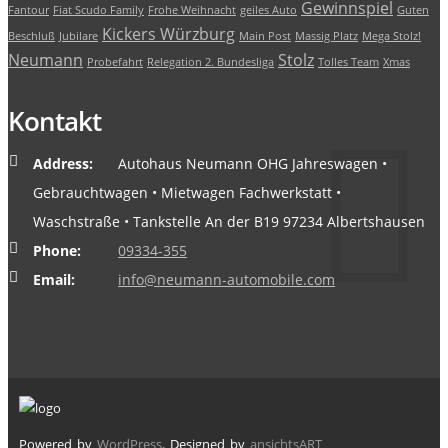
Gewinnspiel
Fantour
Fiat Scudo Family
Frohe Weihnacht
geiles Auto
Guten
Kickers Würzburg
Beschluß
Jubilare
Main Post
Massig Platz
Mega Stolz!
Neumann
Stolz
Probefahrt
Relegation 2. Bundesliga
Tolles Team
Xmas
Kontakt
Address:
Autohaus Neumann OHG Jahreswagen •
Gebrauchtwagen • Mietwagen Fachwerkstatt •
Waschstraße • Tankstelle An der B19 97234 Albertshausen
Phone:
09334-355
Email:
info@neumann-automobile.com
Powered by
WordPress
. Designed by
ansichtsART