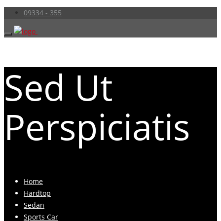
09334 - 355
Sed Ut
Perspiciatis
Home
Hardtop
Sedan
Sports Car