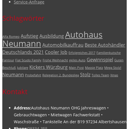
Service-Anfrage
Schlagwörter
Autohaus
Aufstieg
Ausbildung
Alfa Romeo
Neumann
Automobilkauffrau
Beste Autohändler
Deutschlands 2021
Cooler Job
Erfolgreiches 2017
Familienkutsche
Gewinnspiel
Fantour
Fiat Scudo Family
Frohe Weihnacht
geiles Auto
Guten
Kickers Würzburg
Beschluß
Jubilare
Main Post
Massig Platz
Mega Stolz!
Neumann
Stolz
Probefahrt
Relegation 2. Bundesliga
Tolles Team
Xmas
Kontakt
Address:
Autohaus Neumann OHG Jahreswagen •
Gebrauchtwagen • Mietwagen Fachwerkstatt •
Waschstraße • Tankstelle An der B19 97234 Albertshausen
Phone:
09334-355