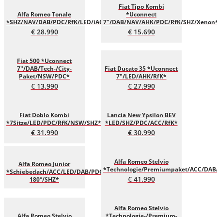
Fiat Tipo Kombi
Alfa Romeo Tonale
*Uconnect
*SHZ/NAV/DAB/PDC/RfK/LED/iACC*
7"/DAB/NAV/AHK/PDC/RfK/SHZ/Xenon
€ 28.990
€ 15.690
Fiat 500 *Uconnect
7"/DAB/Tech-/City-
Fiat Ducato 35 *Uconnect
Paket/NSW/PDC*
7"/LED/AHK/RfK*
€ 13.990
€ 27.990
Fiat Doblo Kombi
Lancia New Ypsilon BEV
*7Sitze/LED/PDC/RfK/NSW/SHZ*
*LED/SHZ/PDC/ACC/RfK*
€ 31.990
€ 30.990
Alfa Romeo Stelvio
Alfa Romeo Junior
*Technologie/Premiumpaket/ACC/DAB
*Schiebedach/ACC/LED/DAB/PDC/RfK
€ 41.990
180°/SHZ*
Alfa Romeo Stelvio
Alfa Romeo Stelvio
*Technologie-/Premium-