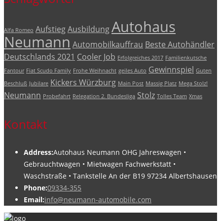
Autohaus
Aufstieg
Ausbildung
Alfa Romeo
Neumann
Automobilkauffrau
Beste Autohändler
Deutschlands 2021
Cooler Job
Erfolgreiches 2017
Familienkutsche
Gewinnspiel
Fantour
Fiat Scudo Family
Frohe Weihnacht
geiles Auto
Guten
Kickers Würzburg
Beschluß
Jubilare
Main Post
Massig Platz
Mega Stolz!
Neumann
Stolz
Probefahrt
Relegation 2. Bundesliga
Tolles Team
Xmas
Kontakt
Address:
Autohaus Neumann OHG Jahreswagen •
Gebrauchtwagen • Mietwagen Fachwerkstatt •
Waschstraße • Tankstelle An der B19 97234 Albertshausen
Phone:
09334-355
Email:
info@neumann-automobile.com